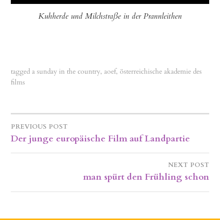
Kuhherde und Milchstraße in der Prannleithen
tagged
a sunday in the country
,
aoef
,
österreichische akademie des
films
PREVIOUS POST
BEITRAGSNAVIGATION
Der junge europäische Film auf Landpartie
NEXT POST
man spürt den Frühling schon