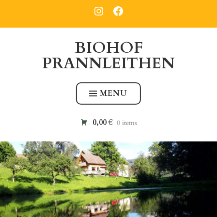
Skip
PRANNLEITHEN
PRANNLEITHEN
INSTAGRAM
FACEBOOK
to
content
BIOHOF
PRANNLEITHEN
MENU
0,00 €
0 items