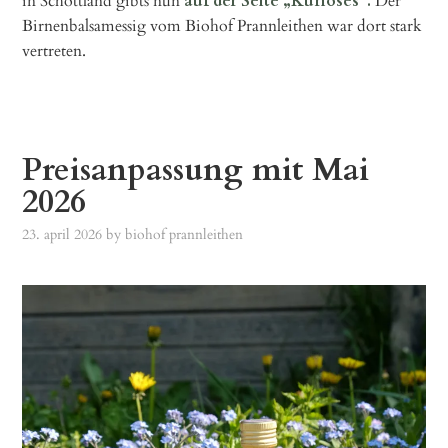
in Schottland gibts nun
auf der Seite „Kurioses“.
Der
Birnenbalsamessig vom Biohof Prannleithen war dort stark
vertreten.
Preisanpassung mit Mai
2026
23. april 2026
by
biohof prannleithen