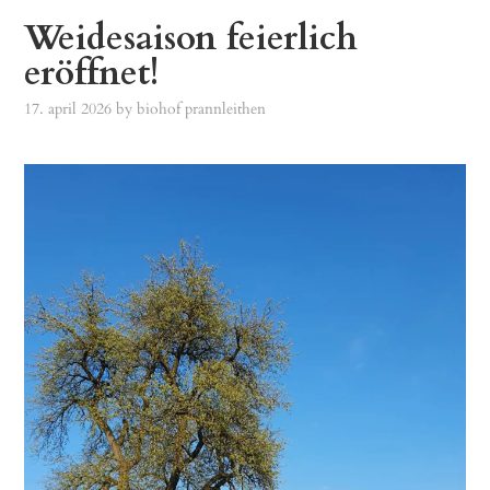
Weidesaison feierlich
eröffnet!
17. april 2026
by
biohof prannleithen