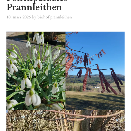
Prannleithen
10. märz 2026
by
biohof prannleithen