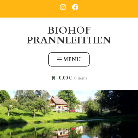
Skip
PRANNLEITHEN
PRANNLEITHEN
INSTAGRAM
FACEBOOK
to
content
BIOHOF
PRANNLEITHEN
MENU
0,00 €
0 items