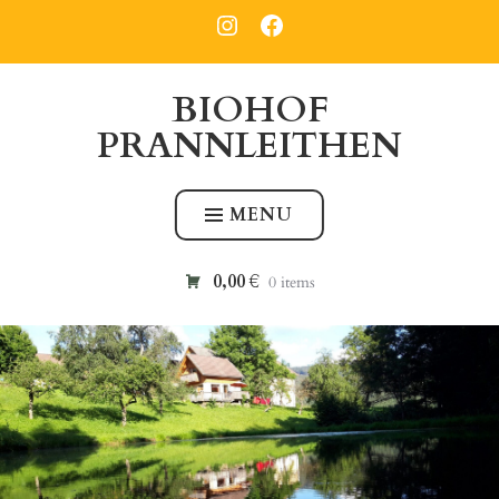
Skip
PRANNLEITHEN
PRANNLEITHEN
INSTAGRAM
FACEBOOK
to
content
BIOHOF
PRANNLEITHEN
MENU
0,00 €
0 items