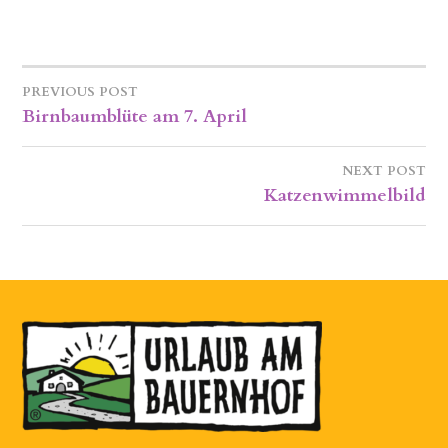
PREVIOUS POST
BEITRAGSNAVIGATION
Birnbaumblüte am 7. April
NEXT POST
Katzenwimmelbild